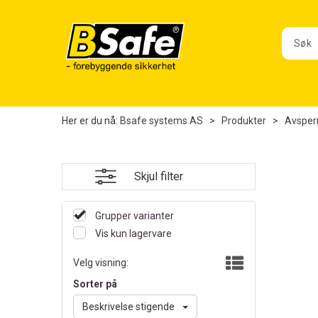
Her er du nå:
Bsafe systems AS
>
Produkter
>
Avsper
Skjul filter
Grupper varianter
Vis kun lagervare
Velg visning:
Sorter på
Beskrivelse stigende