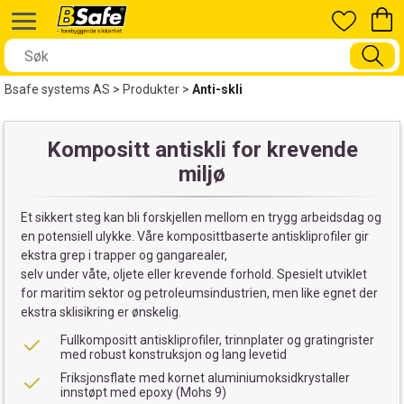
Bsafe systems AS
>
Produkter
>
Anti-skli
Kompositt antiskli for krevende
miljø
Et sikkert steg kan bli forskjellen mellom en trygg arbeidsdag og
en potensiell ulykke. Våre komposittbaserte antiskliprofiler gir
ekstra grep i trapper og gangarealer,
selv under våte, oljete eller krevende forhold. Spesielt utviklet
for maritim sektor og petroleumsindustrien, men like egnet der
ekstra sklisikring er ønskelig.
Fullkompositt antiskliprofiler, trinnplater og gratingrister
med robust konstruksjon og lang levetid
Friksjonsflate med kornet aluminiumoksidkrystaller
innstøpt med epoxy (Mohs 9)