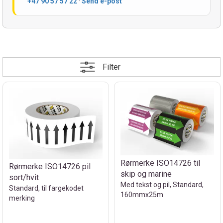
+47 90 57 57 22
·
Send e-post
Filter
Rørmerke ISO14726 til
Rørmerke ISO14726 pil
skip og marine
sort/hvit
Med tekst og pil, Standard,
Standard, til fargekodet
160mmx25m
merking