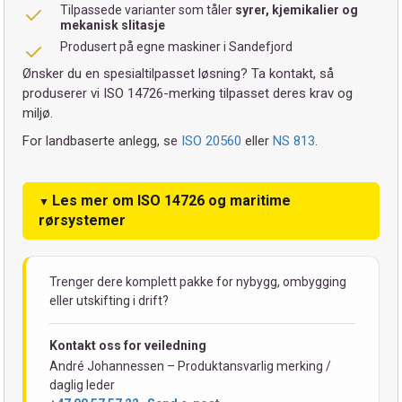
Tilpassede varianter som tåler
syrer, kjemikalier og
mekanisk slitasje
Produsert på egne maskiner i Sandefjord
Ønsker du en spesialtilpasset løsning? Ta kontakt, så
produserer vi ISO 14726-merking tilpasset deres krav og
miljø.
For landbaserte anlegg, se
ISO 20560
eller
NS 813
.
Les mer om ISO 14726 og maritime
rørsystemer
Trenger dere komplett pakke for nybygg, ombygging
eller utskifting i drift?
Kontakt oss for veiledning
André Johannessen – Produktansvarlig merking /
daglig leder