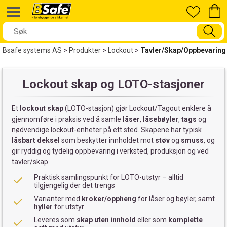
Bsafe systems AS
>
Produkter
>
Lockout
>
Tavler/Skap/Oppbevaring
Lockout skap og LOTO-stasjoner
Et
lockout skap
(LOTO-stasjon) gjør Lockout/Tagout enklere å
gjennomføre i praksis ved å samle
låser
,
låsebøyler
,
tags
og
nødvendige lockout-enheter på ett sted. Skapene har typisk
låsbart deksel
som beskytter innholdet mot
støv
og
smuss
, og
gir ryddig og tydelig oppbevaring i verksted, produksjon og ved
tavler/skap.
Praktisk samlingspunkt for LOTO-utstyr – alltid
tilgjengelig der det trengs
Varianter med
kroker/oppheng
for låser og bøyler, samt
hyller
for utstyr
Leveres som
skap uten innhold
eller som
komplette