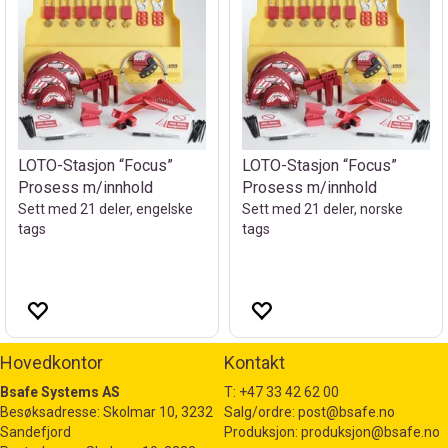
LOTO-Stasjon “Focus”
LOTO-Stasjon “Focus”
Prosess m/innhold
Prosess m/innhold
Sett med 21 deler, engelske
Sett med 21 deler, norske
tags
tags
Hovedkontor
Kontakt
Bsafe Systems AS
T:
+47 33 42 62 00
Besøksadresse: Skolmar 10, 3232
Salg/ordre:
post@bsafe.no
Sandefjord
Produksjon:
produksjon@bsafe.no