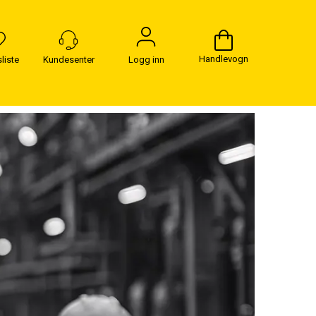
Handlevogn
Logg inn