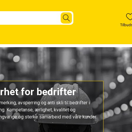
het for bedrifter
rking, avsperring og anti skli til bedrifter i
ing. Kompetanse, ærlighet, kvalitet og
l langvarige og sterke samarbeid med våre kunder.