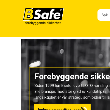
Forebyggende sikker
Siden 1999 har Bsafe levert LOTO, varsling, me
alle bransjer, med stor grad av kundetilpasn
langsiktighet er vår strategi, som bidrar ti
Innlogging bedriftskunder