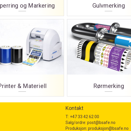
perring og Markering
Gulvmerking
Printer & Materiell
Rørmerking
Kontakt
T:
+47 33 42 62 00
Salg/ordre:
post@bsafe.no
Produksjon:
produksjon@bsafe.no