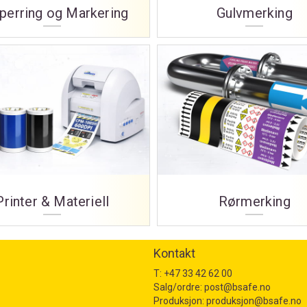
perring og Markering
Gulvmerking
Printer & Materiell
Rørmerking
Kontakt
T:
+47 33 42 62 00
Salg/ordre:
post@bsafe.no
Produksjon:
produksjon@bsafe.no