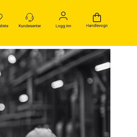
Handlevogn
Logg inn