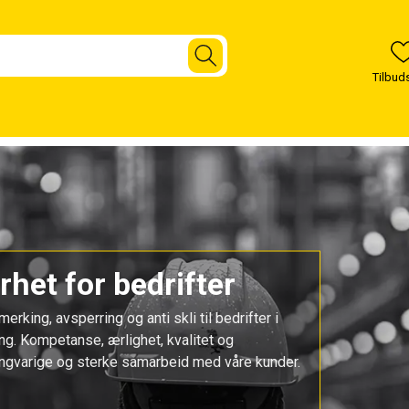
het for bedrifter
rking, avsperring og anti skli til bedrifter i
ing. Kompetanse, ærlighet, kvalitet og
l langvarige og sterke samarbeid med våre kunder.