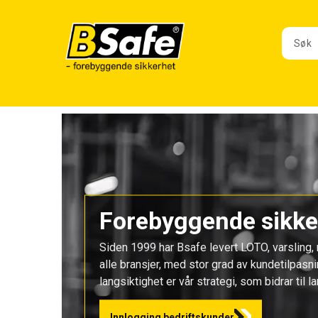
Forebyggende sikker
Siden 1999 har Bsafe levert LOTO, varsling, me
alle bransjer, med stor grad av kundetilpasn
langsiktighet er vår strategi, som bidrar ti
Innlogging bedriftskunder